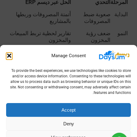
المرحلة
التحدي
الحل عبر ديسم ERP
البداية
صعوبة ضبط
أتمتة المصروفات وربطها
المصروفات
بالمشاريع
النمو
ضعف رؤية
تقارير لحظية تربط المبيعات
المخزون
والمخزون
التوسع
قرارات تسعير
برنامج تحليل المبيعات
Manage Consent
غير دقيقة
لتسعير ذكي
To provide the best experiences, we use technologies like cookies to store
برنامج مالي متكامل = أداة استراتيجية
and/or access device information. Consenting to these technologies will
allow us to process data such as browsing behavior or unique IDs on this
لنجاح الأعمال
site. Not consenting or withdrawing consent, may adversely affect certain
features and functions.
في السعودية، أصبح
برنامج مالي
متكامل ليس مجرد
أداة محاسبة، بل وسيلة استراتيجية لإدارة النمو. فهو
Accept
يوفر رؤية شاملة عبر دمج المبيعات، المخزون،
والمصروفات، ويتيح تقارير لحظية دقيقة. مع دعم
Deny
أدوات مثل
تحليل البيانات التجارية باستخدام أودو
و
برنامج تحليل المبيعات
، تتحول البيانات إلى قرارات