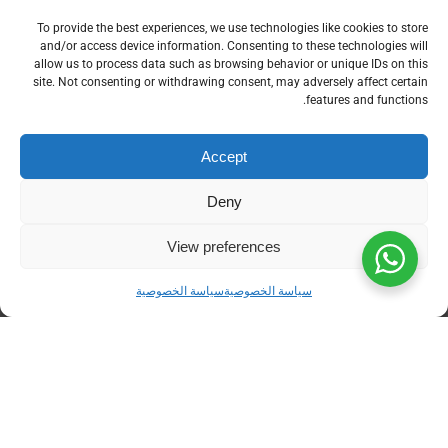
سلسة وسهلة. يمكن لأصحاب الشركات الناشئة
To provide the best experiences, we use technologies like cookies to store
والمحاسبين إنشاء الفاتورة الإلكترونية بأنفسهم في
and/or access device information. Consenting to these technologies will
allow us to process data such as browsing behavior or unique IDs on this
خطوات بسيطة وسريعة من اي مكان او اي جهاز.
site. Not consenting or withdrawing consent, may adversely affect certain
features and functions.
Accept
Deny
View preferences
سياسة الخصوصية
سياسة الخصوصية
احجز عرض توضيحي الآن
جرب بنفسك