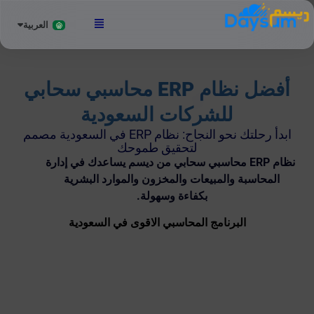
العربية
English
أفضل نظام ERP محاسبي سحابي
للشركات السعودية
ابدأ رحلتك نحو النجاح: نظام ERP في السعودية مصمم
لتحقيق طموحك
نظام ERP محاسبي سحابي من ديسم يساعدك في إدارة
المحاسبة والمبيعات والمخزون والموارد البشرية
بكفاءة وسهولة.
البرنامج المحاسبي الاقوى في السعودية