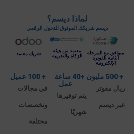
لماذا ديسم؟
ديسم شريكك الموثوق للتحول الرقمي
معتمد من هيئة
متوافق مع المرحلة
شريك معتمد
الزكاة والضريبة
الثانية للفوترة
الإلكترونية
 + 
500
 مليون 
 + 
40
 ساعة 
 + 
100
 عميل 
عمل 
ريال مفوتر
في مجالات
يتم توفيرها
عبر ديسم
وتخصصات
شهريًا
مختلفة