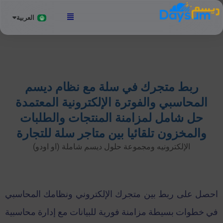
العربية
English
ربط متجرك في سلة مع نظام ديسم
المحاسبي والفوترة الإلكترونية المعتمدة
حل شامل لمزامنة المنتجات والطلبات
والمخزون تلقائيا بين متاجر سلة للتجارة
الإلكترونيه ومجموعة حلول ديسم شاملة (او اودو)
احصل على ربط بين متجرك الإلكتروني ونظامك المحاسبي
في خطوات بسيطة مزامنة فورية للبيانات مع إدارة محاسبية