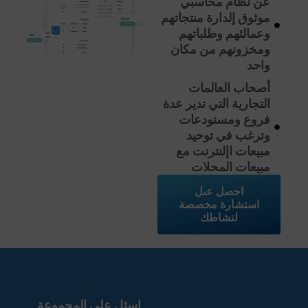
عن نظام محاسبي
موثوق إلدارة منتجاتهم
وعمالئهم وطلباتهم
ومخزونهم من مكان
واحد
أصحاب العالمات
التجارية التي تدير عدة
فروع ومستودعات
وترغب في توحيد
مبيعات اإلنترنت مع
مبيعات المحلات
احصل عىل
استشارة مخصصة
لنشاطك
اسئل على المجموعة