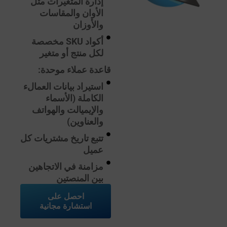
إدارة المتغيرات مثل
الأوان والمقاسات
والأوزان
أكواد SKU مخصصة
لكل منتج أو متغير
قاعدة عملاء موحدة:
استيراد بيانات العمالء
الكاملة (الأسماء
والإيميالت والهواتف
والعناوين)
تتبع تاريخ مشتريات كل
عميل
مزامنة في الاتجاهين
بين المنصتين
احصل على
استشارة مجانية