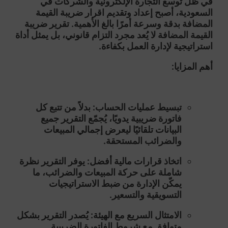
في ظل توسع التجارة الإلكترونية والشركات في
السعودية، أصبح إعداد وتقديم
اقرار ضريبة القيمة
المضافة
بدقة وسرعة أمرًا بالغ الأهمية. تقرير ضريبة
القيمة المضافة لا يُعد مجرد التزام قانوني، بل يمثل أداة
استراتيجية لإدارة العمل بكفاءة.
أهم المزايا:
تبسيط عمليات الحساب:
بدلاً من تتبع كل
فاتورة ضريبية يدويًا، يُجمّع التقرير جميع
البيانات تلقائيًا ليعرض إجمالي المبيعات
والضرائب المستحقة.
اتخاذ قرارات مالية أفضل:
يوفر التقرير نظرة
شاملة على حركة المبيعات والضرائب، ما
يمكّن الإدارة من ضبط الاستراتيجيات
التسويقية والتسعير.
الامتثال السريع مع الهيئة:
يُصدر التقرير بشكل
متوافق مع شروط الفاتورة الضريبية