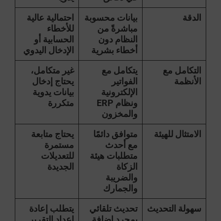
الدقة
بيانات محسوبة
احتمالية عالية
مباشرةً من
للأخطاء
النظام دون
الحسابية أو
أخطاء بشرية
الإدخال اليدوي
التكامل مع
يتكامل مع
غير متكامل،
الأنظمة
الفواتير
يحتاج إدخال
الإلكترونية
بيانات يدوية
ونظام ERP
متكررة
والمخزون
الامتثال للهيئة
متوافق دائمًا
يحتاج متابعة
مع أحدث
مستمرة
متطلبات هيئة
للتعديلات
الزكاة
الجديدة
والضريبة
والجمارك
سهولة التحديث
تحديث تلقائي
يتطلب إعادة
بمجرد إضافة
إعداد التقرير