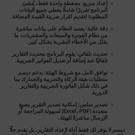
إعداد سريع
: بضغطة واحدة فقط، يُنشئ
البرنامج تقريرًا شاملًا يغطي جميع البيانات
المطلوبة لتقديم
اقرار ضريبة القيمة المضافة
.
دقة عالية
: يعتمد النظام على بيانات مباشرة
من نظام الفوترة والمبيعات والمشتريات، ما
يقلل من الأخطاء البشرية بشكل كبير.
تحديث تلقائي
: يقوم البرنامج بتحديث التقارير
تلقائيًا عند إضافة أو تعديل الفواتير الضريبية.
توافق كامل مع شروط الهيئة
: يدعم ديسم
متطلبات هيئة الزكاة والضريبة والجمارك بما
في ذلك شكل الفاتورة الضريبية والتقارير
الدورية.
تصدير سلس
: إمكانية تصدير التقرير بصيغ
متعددة (Excel، PDF) لسهولة المراجعة أو
الإرسال مباشرةً للهيئة.
ديسم
لا يوفر لك فقط أداة لإعداد التقارير، بل يقدم حلًا