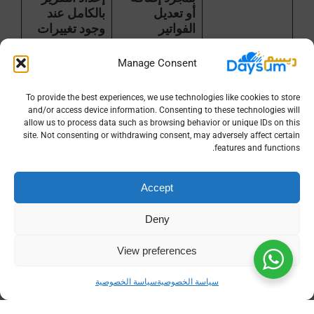
أو تعديل
بالكامل عند
الفواتير
وجود تغييرات
تحليل البيانات
إمكانية
بيانات محدودة
Manage Consent
استخراج
وغير مرتبة
تقارير تفصيلية
تحلل بصعوبة
To provide the best experiences, we use technologies like cookies to store
لاتخاذ قرارات
and/or access device information. Consenting to these technologies will
استراتيجية
allow us to process data such as browsing behavior or unique IDs on this
site. Not consenting or withdrawing consent, may adversely affect certain
تكاليف
يقلل الوقت
جهد أكبر يؤدي
features and functions.
التشغيل
والجهد ما
لزيادة التكاليف
ينعكس على
التشغيلية
Accept
خفض التكاليف
Deny
نصائح لتجنب الأخطاء الشائعة عند
تقديم اقرار ضريبة القيمة المضافة
View preferences
تقديم
اقرار ضريبة القيمة المضافة
بشكل صحيح لا
سياسة الخصوصية
سياسة الخصوصية
يقتصر فقط على الالتزام القانوني، بل يساهم أيضًا في
تحسين سمعة شركتك وتفادي الغرامات المالية التي قد