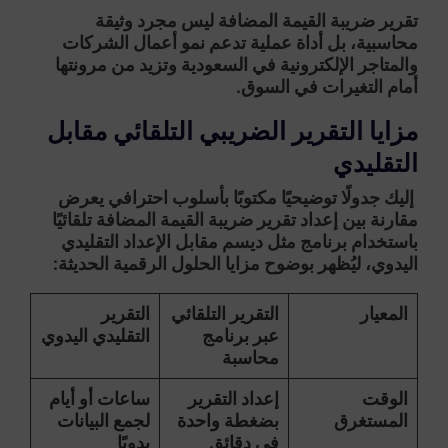
تقرير ضريبة القيمة المضافة ليس مجرد وثيقة
محاسبية، بل أداة عملية تدعم نمو أعمال الشركات
والمتاجر الإلكترونية في السعودية وتزيد من مرونتها
أمام التغيرات في السوق.
مزايا التقرير الضريبي التلقائي مقابل
التقليدي
إليك
جدولًا توضيحيًا
مكتوبًا بأسلوب احترافي يعرض
مقارنة بين إعداد
تقرير ضريبة القيمة المضافة
تلقائيًا
باستخدام برنامج مثل
ديسم
مقابل الإعداد التقليدي
اليدوي، ليُظهر بوضوح مزايا الحلول الرقمية الحديثة:
المعيار
التقرير التلقائي
التقرير
عبر برنامج
التقليدي اليدوي
محاسبة
الوقت
إعداد التقرير
ساعات أو أيام
المستغرق
بضغطة واحدة
لجمع البيانات
في دقائق
يدويًا