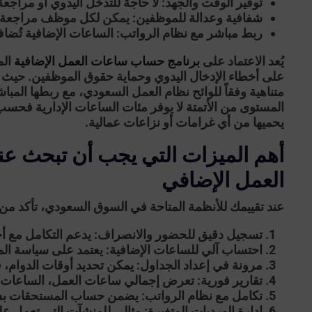
توفير الوقت والجهد:
لا حاجة للتدخل اليدوي أو مراجعة
شفافية وعدالة للموظفين:
يمكن لكل موظف مراجعة س
ربط مباشر مع نظام الرواتب:
الساعات الإضافية تُضاف
يُعد الاعتماد على
برنامج حساب ساعات العمل الإضافية
الم
على أخطاء الإدخال اليدوي وحماية حقوق الموظفين. حيث يتي
متناهية وفقاً للوائح نظام العمل السعودي، مع ربطها ال
المستوى من الأتمتة لا يوفر مئات الساعات الإدارية فحسب، ب
يحميها من أي غرامات أو نزاعات عمالية.
أهم الميزات التي يجب أن تبحث ع
العمل الإضافي
عند تقييمك للأنظمة المتاحة في السوق السعودي، تأكد من
تسجيل دقيق للحضور والانصراف:
يدعم التكامل مع أج
احتساب آلي للساعات الإضافية:
يعتمد على سياسة الم
مرونة في إعداد الجداول:
يمكن تحديد أوقات الدوام، فت
تقارير فورية:
تعرض إجمالي ساعات العمل، الساعات ال
تكامل مع نظام الرواتب:
يضمن حساب المستحقات بشك
إدارة الورديات المتغيرة:
مثالي للمنشآت التي تعمل عل