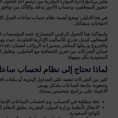
يُعتبر برنامج
إدارة الموارد البشرية من ديسم
أحد الحلول ا
حضور الموظفين، وحساب الأجور بدقة، والتأكد من توافق 
في هذا الدليل، نوضح أهمية نظام حساب ساعات العمل الإض
احتياجات منشأتك.
ولمواكبة هذا التحول الرقمي المتسارع، تتجه المؤسسات ال
السحابي
كبديل جذري للأساليب الإدارية التقليدية. حيث يت
والخروج وربطها المباشر بمسيرات الرواتب لضمان دقة احتسا
تتمكن الشركات من تعزيز الشفافية مع العاملين، وتقليل الأ
السعودية بكل سهولة.
لماذا تحتاج إلى نظام لحساب ساعا
وصعوبة متابعة الساعات بشكل يومي.
الاعتماد على برنامج متخصص يمنحك:
دقة مطلقة في الحساب:
يتم احتساب الساعات الإضافية
الامتثال لأنظمة وزارة الموارد البشرية:
يطبق النظام ال
للوائح السعودية.