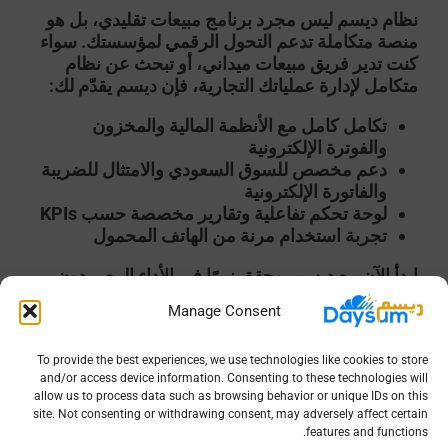
نظام
ديسم
ليس مجرد برنامج مبيعات تقليدي، بل هو
منصة متكاملة تدعم التحول الرقمي لمؤسستك. سواء
كنت تدير فريق مبيعات ميداني، أو تبحث عن نظام
متكامل لإدارة عملياتك التجارية، فإن ديسم يقدّم لك:
تكامل كامل مع الأنظمة المالية والمخزون
والفوترة الإلكترونية
دعم مخصص للسوق السعودي والامتثال للضريبة
والفاتورة الإلكترونية
لوحة تحكم تفاعلية وتقارير مخصصة حسب KPIs
تجربة استخدام مرنة من الهاتف المحمول
ابدأ الآن مع ديسم، وحقق نموًا في الأداء البيعي دون
تعقيد تقني.
Manage Consent
To provide the best experiences, we use technologies like cookies to store
and/or access device information. Consenting to these technologies will
allow us to process data such as browsing behavior or unique IDs on this
site. Not consenting or withdrawing consent, may adversely affect certain
features and functions.