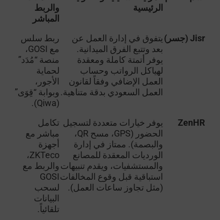
الرئيسية
والربط
المباشر
Jisr (جسر)
يتفوق في إدارة العمل عن
ربط سلس
بعد وتتبع الفرق الميدانية.
مع GOSI،
يوفر أتمتة كاملة ومعقدة
منصة “مُدَد”
لهياكل الرواتب وحساب
لحماية
العمل الإضافي وفقاً لقانون
الأجور،
العمل السعودي بدقة متناهية.
وبوابة “قِوَى”
(Qiwa).
ZenHR
يوفر خيارات متعددة لتسجيل
تكامل
الحضور (GPS، مسح QR،
مباشر مع
والبصمة). ممتاز في إدارة
أجهزة
الورديات المعقدة للمصانع
ZKTeco،
والمستشفيات، ويقدم تنبيهات
والربط مع
استباقية قبل وقوع المخالفات
GOSI
(مثل تجاوز ساعات العمل).
لسحب
البيانات
تلقائياً.