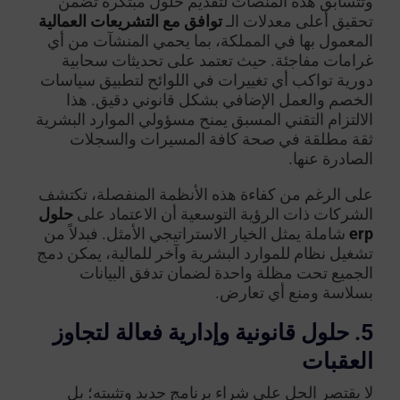
وتتسابق هذه المنصات لتقديم حلول مبتكرة تضمن
تحقيق أعلى معدلات الـ
توافق مع التشريعات العمالية
المعمول بها في المملكة، بما يحمي المنشآت من أي
غرامات مفاجئة. حيث تعتمد على تحديثات سحابية
دورية تواكب أي تغييرات في اللوائح لتطبيق سياسات
الخصم والعمل الإضافي بشكل قانوني دقيق. هذا
الالتزام التقني المسبق يمنح مسؤولي الموارد البشرية
ثقة مطلقة في صحة كافة المسيرات والسجلات
الصادرة عنها.
على الرغم من كفاءة هذه الأنظمة المنفصلة، تكتشف
الشركات ذات الرؤية التوسعية أن الاعتماد على
حلول
erp
شاملة يمثل الخيار الاستراتيجي الأمثل. فبدلاً من
تشغيل نظام للموارد البشرية وآخر للمالية، يمكن دمج
الجميع تحت مظلة واحدة لضمان تدفق البيانات
بسلاسة ومنع أي تعارض.
5. حلول قانونية وإدارية فعالة لتجاوز
العقبات
لا يقتصر الحل على شراء برنامج جديد وتثبيته؛ بل