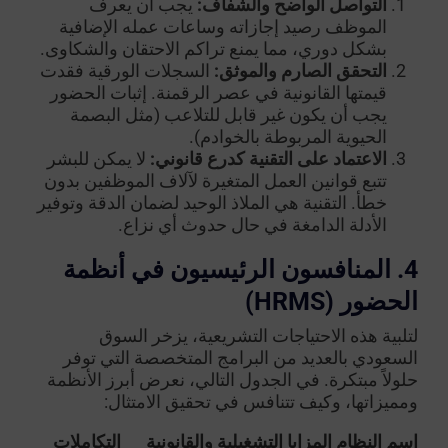
التواصل الواضح والشفاف:
يجب أن يعرف
الموظف رصيد إجازاته وساعات عمله الإضافية
بشكل دوري، مما يمنع تراكم الاحتقان والشكاوى.
التحقق الصارم والموثق:
السجلات الورقية فقدت
قيمتها القانونية في عصر الرقمنة. إثبات الحضور
يجب أن يكون غير قابل للتلاعب (مثل البصمة
الحيوية المربوطة بالخوادم).
الاعتماد على التقنية كدرع قانوني:
لا يمكن للبشر
تتبع قوانين العمل المتغيرة لآلاف الموظفين بدون
خطأ. التقنية هي الملاذ الوحيد لضمان الدقة وتوفير
الأدلة الدامغة في حال حدوث أي نزاع.
4. المنافسون الرئيسيون في أنظمة
الحضور (HRMS)
لتلبية هذه الاحتياجات التشريعية، يزخر السوق
السعودي بالعديد من البرامج المتخصصة التي توفر
حلولاً مبتكرة. في الجدول التالي، نعرض أبرز الأنظمة
ومميزاتها، وكيف تتنافس في تحقيق الامتثال:
اسم النظام
المزايا التشغيلية والقانونية
التكاملات