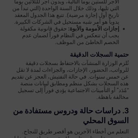
الأجر للستين يوماً التالية، وبدون أجر للثلاثين يوماً
التي تليها، وذلك خلال السنة الواحدة (التي تبدأ من
تاريخ أول إجازة مرضية). تتبع هذا الجدول المعقد
يدوياً هو أمر شبه مستحيل في الشركات الكبيرة.
إجازات الأمومة والأبوة:
حقوق قانونية مكفولة
يجب أن تنعكس في النظام فوراً لضمان عدم
الخصم الخاطئ من الموظف.
حتمية السجلات الدقيقة
تُلزم الوزارة المنشآت بالاحتفاظ بسجلات دقيقة
للرواتب، الحضور، الإجازات، والجزاءات لمدة لا تقل
عن خمس سنوات. في حالة التفتيش، العجز عن تقديم
هذه السجلات بشكل منظم ومطابق لبيانات منصة
“مُدَد” أو التأمينات الاجتماعية يؤدي فوراً إلى تسجيل
مخالفة باهظة.
3. دراسات حالة ودروس مستفادة من
السوق المحلي
التعلم من أخطاء الآخرين هو أقصر طريق للنجاح.