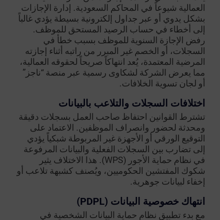
العمالية شيوعاً في المحاكم السعودية. إدارة الإجازات
بشكل يدوي أو عبر جداول إلكترونية بسيطة يؤدي غالباً
إلى أخطاء في حساب الرصيد المستحق للموظف.
رفض الإجازة السنوية للموظف بسبب خطأ في
السجلات، أو الخصم غير المبرر من راتبه أثناء إجازته
المرضية المعتمدة، يُعد انتهاكاً صريحاً لحقوقه العمالية،
مما يعرض الشركة لشكاوى رسمية عبر منصة “ناجز”
أو لجان تسوية الخلافات.
اختلافات السجلات والتلاعب بالبيانات
تشترط القوانين احتفاظ صاحب العمل بسجلات دقيقة
ومحدثة لحضور وانصراف الموظفين. الاعتماد على
التوقيع الورقي أو الأجهزة غير المربوطة شبكياً يؤدي
إلى تضارب بين السجلات الفعلية والبيانات المرفوعة
في نظام حماية الأجور (WPS). هذا الاختلاف يثير
شكوك المفتشين الحكوميين، ويُصنف كشبهة تلاعب أو
إخفاء لبيانات جوهرية.
انتهاك خصوصية البيانات (PDPL)
مع بدء تطبيق نظام حماية البيانات الشخصية في