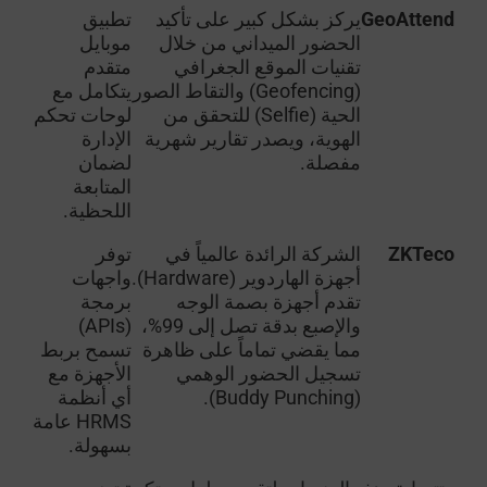
GeoAttend
يركز بشكل كبير على تأكيد
تطبيق
الحضور الميداني من خلال
موبايل
تقنيات الموقع الجغرافي
متقدم
(Geofencing) والتقاط الصور
يتكامل مع
الحية (Selfie) للتحقق من
لوحات تحكم
الهوية، ويصدر تقارير شهرية
الإدارة
مفصلة.
لضمان
المتابعة
اللحظية.
ZKTeco
الشركة الرائدة عالمياً في
توفر
أجهزة الهاردوير (Hardware).
واجهات
تقدم أجهزة بصمة الوجه
برمجة
والإصبع بدقة تصل إلى 99%،
(APIs)
مما يقضي تماماً على ظاهرة
تسمح بربط
تسجيل الحضور الوهمي
الأجهزة مع
(Buddy Punching).
أي أنظمة
HRMS عامة
بسهولة.