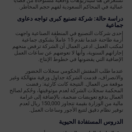
نستعرض هنا سيناريوهات واقعية مستوحاة من قضايا
عمالية في المحاكم السعودية لفهم حجم المخاطر.
دراسة حالة: شركة تصنيع كبرى تواجه دعاوى
جماعية
إحدى شركات التصنيع في المنطقة الصناعية واجهت
أزمة طاحنة عندما تقدم 15 عاملاً بشكوى جماعية
لمكتب العمل. ادعى العمال أن الشركة ترفض منحهم
إجازاتهم السنوية، وأنها لا تعوضهم عن ساعات العمل
الإضافية التي يقضونها في خطوط الإنتاج.
عندما طلب المفتش الحكومي سجلات الحضور
والانصراف، قدمت الشركة جداول ورقية متهالكة وغير
موقعة من العمال. النتيجة كانت كارثية: رفضت
المحكمة سجلات الشركة لعدم موثوقيتها، وحُكم لصالح
العمال بدفع تعويضات ضخمة، بالإضافة إلى غرامة
مالية من الوزارة بقيمة تتجاوز 150,000 ريال لعدم
توفير نظام دقيق لتتبع الأجور وساعات العمل.
الدروس المستفادة الحيوية