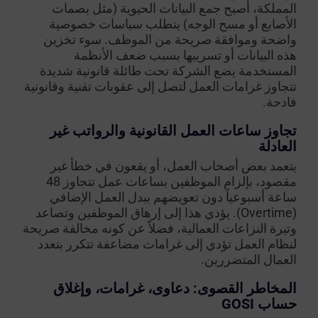
المملكة، أصبح جمع البيانات الحيوية (مثل بصمات
الأصابع أو مسح الوجه) يتطلب سياسات خصوصية
واضحة وموافقة صريحة من الموظف. سوء تخزين
هذه البيانات أو تسريبها بسبب ضعف الأنظمة
المستخدمة يضع الشركة تحت طائلة قانونية شديدة
تتجاوز غرامات العمل لتصل إلى عقوبات تقنية وقانونية
فادحة.
تجاوز ساعات العمل القانونية والرواتب غير
العادلة
يتعمد بعض أصحاب العمل، أو يقعون في خطأ غير
مقصود، بإلزام الموظفين بساعات عمل تتجاوز 48
ساعة أسبوعياً دون تعويضهم ببدل العمل الإضافي
(Overtime). يؤدي هذا إلى إرهاق الموظفين وتصاعد
وتيرة النزاعات العمالية، فضلاً عن كونه مخالفة صريحة
لنظام العمل تؤدي إلى غرامات مضاعفة تتكرر بتعدد
العمال المتضررين.
المخاطر القصوى: دعاوى، غرامات، وإغلاق
حساب GOSI