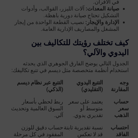
في الأفران.
صيانة المعدات:
آلات الليزر، القوالب، وأدوات
التشكيل تحتاج صيانة دورية باهظة.
الإدارة والإيجار:
نصيب القطعة الواحدة من إيجار
المشغل والمصاريف الإدارية العامة.
كيف تختلف رؤيتك للتكاليف بين
اليدوي والآلي؟
الجدول التالي يوضح الفارق الجوهري الذي يحدثه
استخدام أنظمة متخصصة مثل ديسم في تتبع تكاليفك:
وجه
التتبع اليدوي
التتبع عبر نظام ديسم
المقارنة
(التقليدي)
(الذكي)
حساب
يعتمد على سعر
ربط لحظي بأسعار
سعر
متوسط أو
السوق العالمية وتحديث
الذهب
تقديري يدوي.
آلي.
احتساب
نسبة تقديرية ثابتة
حساب دقيق للوزن
الفاقد
قد لا تعكس
المفقود في كل مرحلة