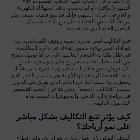
إذا أخطأت في حساب كمية الذهب المفقودة أثناء
التلميع (الفاقد)، أو لم تحسب بدقة استهلاك الكهرباء
والغاز في أفران الصهر، فإنك قد تبيع قطعة بسعر يبدو
مربحاً، لكنه في الحقيقة يقل عن تكلفة استبدال
المعدن الخام الذي استخدمته.
تتبع التكاليف ليس مجرد عملية روتينية للمحاسب، بل
هو أداة استراتيجية تضمن بقاءك في دائرة المنافسة.
في ظل تقلبات الأسعار العالمية التي نراها يومياً، يصبح
من المستحيل تحديد سعر بيع عادل دون فهم عميق
لكل قرش ينفق داخل المشغل. إن القدرة على تفكيك
سعر القطعة إلى أجزائها الأولية هي ما يميز التاجر الذي
يحقق ثروة مستدامة عن التاجر الذي يغرق في الديون
بسبب “التكاليف الخفية”. ومن هنا تبرز
أهمية التخصص
في برامج إدارة الذهب والمجوهرات
لضبط هذه
التفاصيل الدقيقة.
كيف يؤثر تتبع التكاليف بشكل مباشر
على نمو أرباحك؟
الهدف النهائي لأي عمل تجاري هو الربح، وفي قطاع