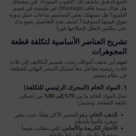
التتبع الدقيق يكشف لك “الثقوب السوداء” في مشغلك.
هل هناك نسبة فاقد (Wastage) غير طبيعية في قسم
التلميع؟ هل تستهلك بعض التصاميم ساعات عمل يدوية
تفوق قيمتها السوقية؟ كشف هذه التفاصيل يضع يدك
على مكامن الخلل لإصلاحها فوراً.
تشريح العناصر الأساسية لتكلفة قطعة
المجوهرات
لفهم أين تذهب أموالك، يجب تقسيم التكاليف إلى ثلاث
فئات رئيسية تتفاعل معاً لتشكل السعر النهائي للقطعة
في نظام
ديسم
:
1. المواد الخام (المحرك الرئيسي للتكلفة)
تمثل المواد الخام ما بين
70% إلى 80%
من إجمالي
تكلفة القطعة. وتشمل:
الذهب الخام:
وهو العنصر الأكثر تقلباً، حيث يتغير
سعره عالمياً بلحظة.
الأحجار الكريمة والألماس:
التي تتطلب تقييماً
منفصلاً بناءً على القيراط والنقاء.