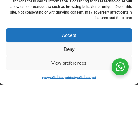
أسئلة شائعة حول تتبع تكاليف الذهب
and/or access device information. Consenting to these technologies will
allow us to process data such as browsing behavior or unique IDs on this
site. Not consenting or withdrawing consent, may adversely affect certain
features and functions.
1. لماذا تختلف تكلفة "المصنعية" لنفس وزن
الذهب بين قطعتين؟
Accept
Deny
المصنعية تعتمد على الجهد البشري
والتقني المبدول. قطعة مصنوعة
View preferences
يدوياً بالكامل (Handmade) تستهلك
ساعات عمل وتتضمن نسبة فاقد
سياسة الخصوصية
سياسة الخصوصية
أعلى من قطعة مصبوبة آلياً
(Casting)، لذا ترتفع تكلفتها رغم
تساويهما في وزن الذهب الخام.
2. كيف أحسب تكلفة "الفاقد" (Wastage) بشكل
صحيح في مشغلي؟