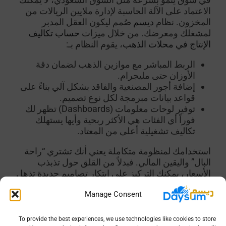
الاعتماد على الآلة الحاسبة لإدارة ملايين الريالات من
المخزون. نظام
ديسم
صُمم ليكون العقل المدبر
لمشغلك ومعرضك. من خلال ميزات
حساب تكاليف
الإنتاج في محلات الذهب
، يقوم النظام بـ:
الربط المباشر مع موازين الذهب لضمان دقة
الأوزان حتى مليجرام.
إضافة أجور المصنعية والفاقد بشكل آلي بناءً على
قواعد بيانات مبرمجة لكل نوع تصميم.
توفير لوحات معلومات (Dashboards) تظهر لك
فوراً أي الفئات هي الأكثر ربحية وأيها يستهلك
تكاليف تشغيلية أعلى من المعتاد.
استخدامك لمنظومة متكاملة يعني أنك تشتري “راحة
البال” واليقين المالي. فبدلاً من القلق حول تذبذب
الأسعار، يمكنك التركيز على ابتكار تصاميم جديدة تذهل
عملائك، بينما يتولى النظام مهمة حماية هوامش أرباحك
Manage Consent
وضمان استدامة تجارتك في وجه أي متغيرات
اقتصادية.
To provide the best experiences, we use technologies like cookies to store