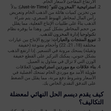
الارتفاع المفاجئ لأسعار الخام.
استراتيجية “المخزون للتو” (Just-in-Time):
بدلاً
من تخزين كميات هائلة من الذهب الخام وتعريض
رأس المال لمخاطر الهبوط السعري، يتم شراء
الذهب بناءً على طلبيات الإنتاج الفعلية، مما يقلل
من حجم المخاطر بشكل كبير. وهذا ما يوفره نظام
تكنولوجيا إدارة المخزون للذهب
.
تنويع المنتجات والعيارات:
توزيع الإنتاج بين عيارات
مختلفة (18، 21، 22) وأحجام متنوعة (خفيفة
وثقيلة) يمنحك مرونة في التسعير. إذا ارتفع الذهب
بشكل جنوني، يمكنك التركيز على القطع خفيفة
الوزن التي لا تزال في متناول يد العميل.
بناء علاقات مع موردين استراتيجيين:
العلاقات
طويلة الأمد مع موردي الخام تمنحك أفضلية في
الأسعار وشروط دفع مرنة، مما يقلل من الضغط
على التدفق النقدي الخاص بك.
كيف يقدم ديسم الحل النهائي لمعضلة
التكاليف؟
في سوق ينمو بسرعة مثل السوق السعودي، لا يمكنك