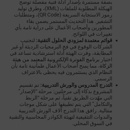
بصفة مستمرة بإصدار أدلة فنية مفصلة توضح
الهيكلة المطلوبة للملفات (XML)، وطرق توليد
رموز الاستجابة السريعة (QR Code)، ومتطلبات
التشفير. هذا التحديث المستمر يضمن بقاء
المطورين وأصحاب الأعمال على دراية تامة بأي
تغييرات في اللوائح.
قوائم معتمدة لمزودي الحلول التقنية:
لتجنيب
الشركات الوقوع في فخ البرمجيات الرديئة أو غير
المطابقة، وفرت الهيئة أدلة استرشادية تساعد في
اختيار
برنامج الفوترة الإلكترونية المعتمد من هيئة
الزكاة
، مما يمنح أصحاب الأعمال طمأنينة تامة بأن
النظام الذي يستثمرون فيه يحظى بالاعتراف
الرسمي.
التدرج المدروس والورش التدريبية:
تم تقسيم
المشروع بذكاء إلى مرحلتين: مرحلة “الإصدار”
التي مهّدت الطريق تقنياً، ثم مرحلة “الربط
والتكامل” التي يتم تطبيقها على شكل موجات
متتالية. رافق هذا التدرج آلاف الورش التدريبية
والندوات التثقيفية لتهيئة الكوادر المحاسبية والتقنية
في السوق المحلي.