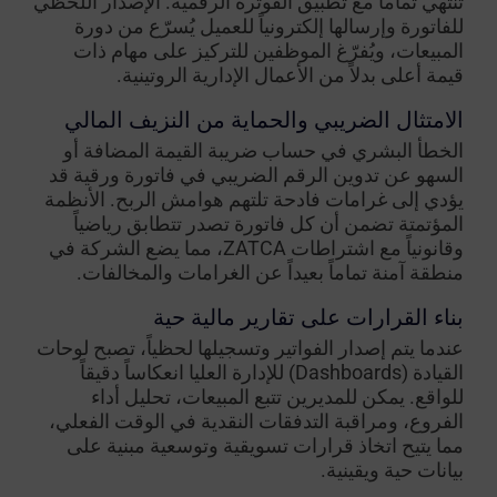
تنتهي تماماً مع تطبيق الفوترة الرقمية. الإصدار اللحظي
للفاتورة وإرسالها إلكترونياً للعميل يُسرّع من دورة
المبيعات، ويُفرّغ الموظفين للتركيز على مهام ذات
قيمة أعلى بدلاً من الأعمال الإدارية الروتينية.
الامتثال الضريبي والحماية من النزيف المالي
الخطأ البشري في حساب ضريبة القيمة المضافة أو
السهو عن تدوين الرقم الضريبي في فاتورة ورقية قد
يؤدي إلى غرامات فادحة تلتهم هوامش الربح. الأنظمة
المؤتمتة تضمن أن كل فاتورة تصدر تتطابق رياضياً
وقانونياً مع اشتراطات ZATCA، مما يضع الشركة في
منطقة آمنة تماماً بعيداً عن الغرامات والمخالفات.
بناء القرارات على تقارير مالية حية
عندما يتم إصدار الفواتير وتسجيلها لحظياً، تصبح لوحات
القيادة (Dashboards) للإدارة العليا انعكاساً دقيقاً
للواقع. يمكن للمديرين تتبع المبيعات، تحليل أداء
الفروع، ومراقبة التدفقات النقدية في الوقت الفعلي،
مما يتيح اتخاذ قرارات تسويقية وتوسعية مبنية على
بيانات حية ويقينية.