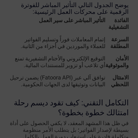
يوضح الجدول التالي التأثير المباشر للفوترة
الرقمية على محركات العمل الرئيسية:
الفائدة
التأثير المباشر على سير العمل
التشغيلية
السرعة
إتمام المعاملات فوراً وتسليم الفواتير
المطلقة
للعملاء والموردين في أجزاء من الثانية.
الأمان
التوقيع الإلكتروني والأختام التشفيرية تمنع
والموثوقية
أي تلاعب أو تزوير للمستندات المالية.
الامتثال
توافق آلي عبر (Fatoora API) يضمن ترحيل
اللحظي
البيانات وتوثيقها لدى الجهات الحكومية.
التكامل التقني: كيف تقود ديسم رحلة
امتثالك خطوة بخطوة؟
في ظل هذا المشهد المعقد، لا يكفي الحصول على أداة
بسيطة لإصدار الفواتير؛ بل يتطلب الأمر منظومة
متكاملة قادرة على استيعاب دورة العمل بالكامل.