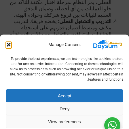
الفعلي، يمر النظام بمرحلة اختبار مكثفة للتأكد من
خلو العمليات من أي أخطاء، وضمان التدفق
السليم للبيانات بين فروع شركتك وخوادم الهيئة.
التدريب والتشغيل الفعلي:
يخضع فريقك لتدريب
مكثف ومبسط لضمان قدرتهم على استخدام
الشاشات باحترافية، والتعامل مع حالات الإرجاع أو
إصدار الإشعارات الدائنة، ليبدأ بعدها التشغيل
Manage Consent
الكامل مدعوماً بفريق دعم فني متواجد لحل أي
طارئ.
To provide the best experiences, we use technologies like cookies to store
القيمة المضافة: العائد الفوري على الاستثمار
and/or access device information. Consenting to these technologies will
allow us to process data such as browsing behavior or unique IDs on this
التقني
site. Not consenting or withdrawing consent, may adversely affect certain
بمجرد استقرار النظام وبدء التشغيل الفعلي، ستلاحظ
features and functions.
الإدارة المالية تحولات جذرية في الأداء العام. من أبرز
هذه التحولات الانخفاض الدراماتيكي في الأخطاء
Accept
المحاسبية بنسبة قد تتجاوز 90%، حيث أن الحسابات
اليدوية والضرائب تُحسب بشكل آلي صارم.
Deny
هذا الضبط يؤدي بدوره إلى تحسين ملحوظ في
التدفقات النقدية. الفواتير الدقيقة والسريعة تعني
View preferences
تحصيلاً أسرع من العملاء. والأهم من ذلك، أن الشركة