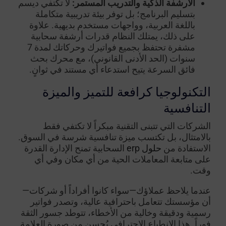
الأرشفة الذكية والتدريب المستمر:
لا تكتفي ديسم
بتسليم البرنامج؛ بل توفر بيئة تدريبية متكاملة
باللغة العربية، وواجهات مستخدم بديهية. علاوة
على ذلك، يمتلك النظام قدرات أرشفة سحابية
مشفرة تحتفظ بجميع فواتيرك وحركاتك لمدة 7
سنوات (الحد الأدنى القانوني)، مع محرك بحث
فائق السرعة يتيح استدعاء أي مستند في ثوانٍ.
التكنولوجيا كرافعة للتميز والميزة
التنافسية
الشركات التي تتبنى التقنية مبكراً لا تكتفي فقط
بالامتثال، بل تكتسب ميزة تنافسية شرسة في السوق.
الاستفادة من
حلول erp
السحابية تمنح الإدارة القدرة
على متابعة المعاملات الحية من أي مكان وفي أي
وقت.
عندما يلاحظ عملاؤك—سواء كانوا أفراداً أو شركات—
أن مؤسستك تتعامل باحترافية عالية، وتصدر فواتير
رسمية ودقيقة وخالية من الأخطاء، تتوطد جسور الثقة
فوراً. هذا الانطباع الاحترافي يُحسن من صورة العلامة