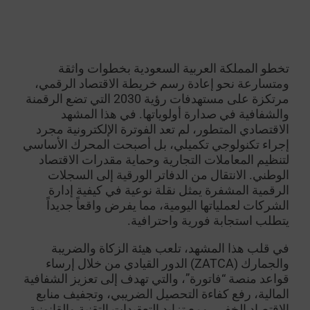
تخطو المملكة العربية السعودية بخطوات واثقة
ومتسارعة نحو إعادة رسم خريطة الاقتصاد الرقمي،
مرتكزة على مستهدفات رؤية 2030 التي تضع الرقمنة
والشفافية في صدارة أولوياتها. في هذا المشهد
الاقتصادي المتطور، لم تعد الفوترة الإلكترونية مجرد
إجراء تكنولوجي تكميلي، بل أصبحت المحرك الأساسي
لتنظيم المعاملات التجارية وحماية مقدرات الاقتصاد
الوطني. الانتقال من الدفاتر الورقية إلى السجلات
الرقمية المشفرة يمثل نقلة نوعية في كيفية إدارة
الشركات لعملياتها اليومية، مما يفرض واقعاً جديداً
يتطلب استجابة فورية واحترافية.
في قلب هذا المشهد، تلعب هيئة الزكاة والضريبة
والجمارك (ZATCA) الدور القيادي من خلال إرساء
قواعد منصة “فاتورة”، والتي تهدف إلى تعزيز الشفافية
المالية، رفع كفاءة التحصيل الضريبي، وتجفيف منابع
الاقتصاد الخفي. ومع تزايد التعقيدات التقنية والقانونية