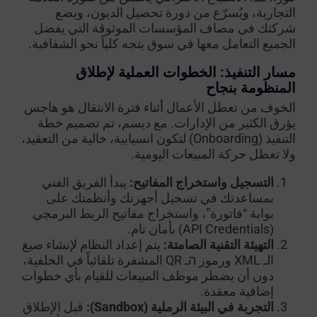
التجارية، ويُسرّع من دورة تحصيل الديون، ويضع
شركتك في مصاف المؤسسات الموثوقة التي يفضل
الجميع التعامل معها في سوق يتجه كلياً نحو الشفافية.
مسار التنفيذ: الخطوات العملية لإطلاق
المنظومة بنجاح
الخوف من تعطل الأعمال أثناء فترة الانتقال هو هاجس
يؤرق الكثير من الإدارات. مع ديسم، تم تصميم خطة
التنفيذ (Onboarding) لتكون انسيابية، خالية من التعقيد،
ولا تعطل حركة المبيعات اليومية.
التسجيل واستخراج المفاتيح:
يبدأ الفريق الفني
بمساعدتك في تسجيل أجهزتك وأنظمتك على
بوابة “فاتورة”، واستخراج مفاتيح الربط البرمجي
(API Credentials) بأمان تام.
التهيئة التقنية الصامتة:
يتم إعداد النظام لإنشاء صيغ
الـ XML ورموز הـ QR المشفرة تلقائياً في الخلفية،
دون أن يضطر موظف المبيعات للقيام بأي خطوات
إضافية معقدة.
التجربة في البيئة الرملية (Sandbox):
قبل الإطلاق