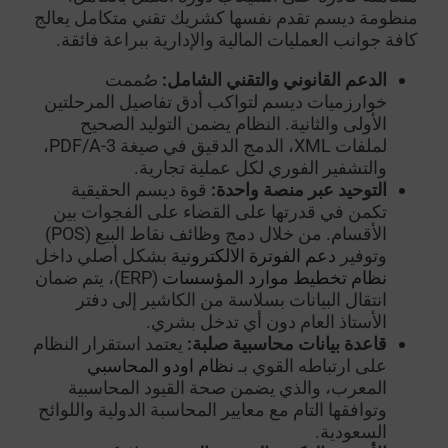
منظومة ديسم تقدم نفسها كشريك تقني متكامل يعالج
كافة جوانب العمليات المالية والإدارية ببراعة فائقة.
الدعم القانوني والتقني الشامل:
صُممت
خوارزميات ديسم لتواكب أدق تفاصيل المرحلتين
الأولى والثانية. النظام يضمن التوليد الصحيح
لملفات XML، الدمج الدقيق في صيغة PDF/A-3،
والتشفير الفوري لكل عملية تجارية.
التوحيد عبر منصة واحدة:
قوة ديسم الحقيقية
تكمن في قدرتها على القضاء على الفجوات بين
الأقسام. من خلال دمج وظائف نقاط البيع (POS)
وتوفير
دعم الفوترة الالكترونية
بشكل أصلي داخل
نظام تخطيط موارد المؤسسات
(ERP)، يتم ضمان
انتقال البيانات بسلاسة من الكاشير إلى دفتر
الأستاذ العام دون أي تدخل بشري.
قاعدة بيانات محاسبية صلبة:
يعتمد استقرار النظام
على ارتباطه القوي بـ
نظام اودو المحاسبي
المعرب، والذي يضمن صحة القيود المحاسبية
وتوافقها التام مع معايير المحاسبة الدولية واللوائح
السعودية.