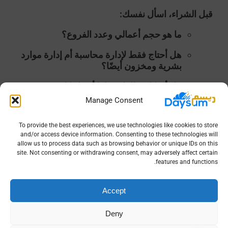
قبل الشراء، اسأل نفسك:
ما هو حجم أعمالي وعدد الفروع؟
هل أحتاج فقط لإدارة محاسبة أم إدارة موارد
بشرية ومخزون أيضًا؟
هل أفضّل نظامًا سحابيًا أم داخليًا؟
Manage Consent
هل النظام معتمد من هيئة الزكاة والدخل؟
To provide the best experiences, we use technologies like cookies to store
هل يقدم تقارير تدعم اتخاذ القرار؟
and/or access device information. Consenting to these technologies will
allow us to process data such as browsing behavior or unique IDs on this
يمكنك الاستفادة من جدول المقارنة التالي:
site. Not consenting or withdrawing consent, may adversely affect certain
features and functions.
المعيار
نظام
برنامج
ديسم (حل
داخلي
محاسبة
متكامل)
Accept
سحابية
Deny
الوصول
داخل
من أي
من أي
الشركة
مكان
مكان