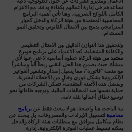
الأعمال ومديرو الشركات عن حلول تكنولوجية ذكية
تساعدهم في إدارة أعمالهم بكفاءة ودقة، مع الالتزام
الكامل باللوائح الضريبية. وهنا تأتي أهمية
البرامج
المحاسبية المعتمدة من هيئة الزكاة والدخل
كخيار
استراتيجي يدمج بين الامتثال القانوني وتحقيق النمو
المستدام.
ولتحقيق هذا التوازن الدقيق بين الامتثال التنظيمي
والكفاءة التشغيلية، يُعد الاعتماد على
برنامج فوترة
معتمد من هيئة الزكاة
خطوة أساسية لا غنى عنها لأي
منشأة. حيث يضمن هذا الحل التقني ربطاً آلياً ومباشراً
مع منصة “فاتورة”، مما يسهل إصدار وتشفير الفواتير
الإلكترونية بشكل فوري وخالٍ من الأخطاء البشرية.
وبفضل هذه الأتمتة المتقدمة، تتمكن الشركات من
حماية نفسها ضد المخالفات المالية، وتوجيه طاقاتها نحو
توسيع نطاق أعمالها بثقة تامة.
نية الباحث هنا واضحة: هو لا يبحث فقط عن
برنامج
محاسبة
لتسجيل الإيرادات والمصروفات، بل يبحث عن
نظام متكامل متوافق مع متطلبات هيئة الزكاة والدخل
يمكنه تبسيط عمليات الفوترة الإلكترونية، إدارة