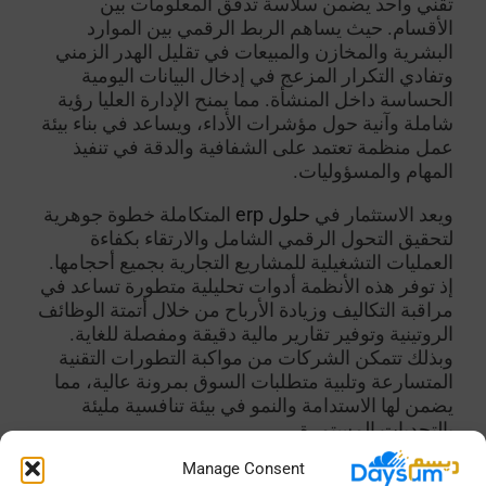
تقني واحد يضمن سلاسة تدفق المعلومات بين
الأقسام. حيث يساهم الربط الرقمي بين الموارد
البشرية والمخازن والمبيعات في تقليل الهدر الزمني
وتفادي التكرار المزعج في إدخال البيانات اليومية
الحساسة داخل المنشأة. مما يمنح الإدارة العليا رؤية
شاملة وآنية حول مؤشرات الأداء، ويساعد في بناء بيئة
عمل منظمة تعتمد على الشفافية والدقة في تنفيذ
المهام والمسؤوليات.
ويعد الاستثمار في
حلول erp
المتكاملة خطوة جوهرية
لتحقيق التحول الرقمي الشامل والارتقاء بكفاءة
العمليات التشغيلية للمشاريع التجارية بجميع أحجامها.
إذ توفر هذه الأنظمة أدوات تحليلية متطورة تساعد في
مراقبة التكاليف وزيادة الأرباح من خلال أتمتة الوظائف
الروتينية وتوفير تقارير مالية دقيقة ومفصلة للغاية.
وبذلك تتمكن الشركات من مواكبة التطورات التقنية
المتسارعة وتلبية متطلبات السوق بمرونة عالية، مما
يضمن لها الاستدامة والنمو في بيئة تنافسية مليئة
بالتحديات المستمرة.
Manage Consent
توفر شركة ديسم حلول ERP متكاملة ومخصصة لتلبية