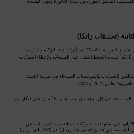
 الرموز المشفرة (QR Codes) تتيح للمستهلك التحقق الفوري من صحة الفاتورة وكون المنشأة 
نية (تحديثات زاتكا)
من أكثر الأسئلة التي تشغل بال أصحاب الأعمال: “متى سيتم إلزامي بتطبيق المرحلة الثانية؟”. لقد أدركت هيئة الزكاة والضريبة 
والجمارك (ZATCA) أن ربط ملايين الأجهزة بنظام مركزي يتطلب تدرجاً ذكياً لتجنب الضغط التقني على المنصات ولإعطاء الشركات 
لذلك، اعتمدت الهيئة استراتيجية “الموجات” (Waves). يتم تقسيم المكلفين (الشركات والمؤسسات المسجلة في ضريبة القيمة 
عامي 2021 أو 2022.
 تلتزم الهيئة بإرسال إشعارات رسمية للمنشآت المستهدفة في كل موجة قبل ستة أشهر (6 أشهر) على الأقل من 
 بدأت الهيئة في 1 يناير 2023 بالموجة الأولى التي استهدفت الشركات العملاقة ذات الإيرادات التي 
تتجاوز (3 مليار ريال سعودي). وتوالت الموجات تباعاً لتشمل الشريحة التي تتجاوز (نصف مليار ريال)، ثم (250 مليون ريال)، 