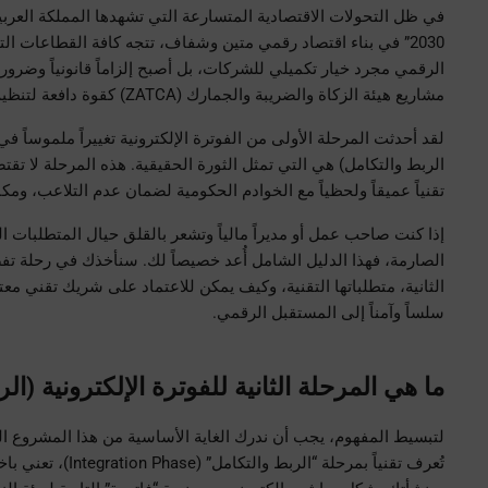
مشاريع هيئة الزكاة والضريبة والجمارك (ZATCA) كقوة دافعة لتنظيم السوق، وعلى رأسها مشروع الفوترة الإلكترونية (فاتورة).
تقنياً عميقاً ولحظياً مع الخوادم الحكومية لضمان عدم التلاعب، ومك
الثانية، متطلباتها التقنية، وكيف يمكن للاعتماد على شريك تقني مع
سلساً وآمناً إلى المستقبل الرقمي.
ما هي المرحلة الثانية للفوترة الإلكترونية (ال