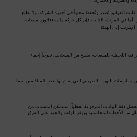
كاة والضريبة والجمارك.
في الأنظمة الورقية القديمة أو حتى في المرحلة الأولى من الفوترة، كانت الفواتير تُصدر وتُحفظ محلياً في أجهزة الشركة، ولا تطلع 
عليها الهيئة إلا عند تقديم الإقرار الضريبي أو عند طلب فحص وتدقيق. أما في المرحلة الثانية، فإن كل حركة مالية (فاتورة مبيعات، 
الإنترنت إلى الهيئة.
 من خلال المراقبة اللحظية للمبيعات، يصبح من المستحيل تقريباً إخفاء 
 حماية التاجر الملتزم من ممارسات التهرب الضريبي التي يقوم بها بعض المنافسين، مما 
 في المستقبل القريب، وبفضل دقة البيانات المرفوعة لحظياً، ستتمكن المنشآت من 
الحصول على مسودات إقرارات ضريبية شبه جاهزة، مما يقلل من الأخطاء المحاسبية ويوفر الوقت والجهد على الفرق 