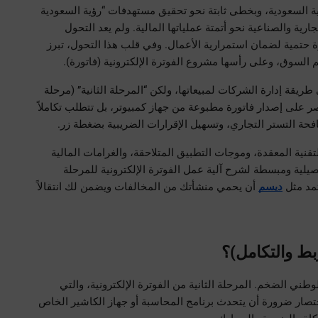
في ظل التحولات الاقتصادية المتسارعة التي تشهدها المملكة العربية السعودية، وبخطى ثابتة نحو تحقيق مستهدفات “رؤية السعودية 
2030” في بناء اقتصاد رقمي متين وشفاف، تتجه كافة القطاعات التجارية والصناعية نحو أتمتة عملياتها المالية. ولم يعد التحول 
الرقمي مجرد خيار تكميلي للشركات، بل أصبح إلزاماً قانونياً وضرورة حتمية لضمان استمرارية الأعمال. وفي قلب هذا التحول، تبرز 
لقد أحدثت المرحلة الأولى من الفوترة الإلكترونية تغييراً ملموساً في طريقة إدارة الشركات لمبيعاتها، ولكن “المرحلة الثانية” (مرحلة 
الربط والتكامل) هي التي تمثل الثورة الحقيقية. هذه المرحلة لا تقتصر على إصدار فاتورة مطبوعة من جهاز كمبيوتر، بل تتطلب تكاملاً 
افحة التستر التجاري، وتسهيل الإقرارات الضريبية بضغطة زر.
إذا كنت صاحب عمل أو مديراً مالياً وتشعر بالقلق حيال المتطلبات التقنية المعقدة، وموجات التطبيق المتلاحقة، والغرامات المالية 
الصارمة، فهذا الدليل الشامل أُعد خصيصاً لك. سنأخذك في رحلة تفصيلية ومبسطة لشرح آلية عمل الفوترة الإلكترونية للمرحلة 
تمد مثل
ديسم
 أن يحمي منشأتك من المخالفات ويضمن لك انتقالاً 
ربط والتكامل)؟
لتبسيط المفهوم، يجب أن ندرك الغاية الأساسية من هذا المشروع الوطني الضخم. المرحلة الثانية من الفوترة الإلكترونية، والتي 
تُعرف تقنياً بمرحلة “الربط والتكامل” (Integration Phase)، تعني باختصار ضرورة أن يتحدث برنامج المحاسبة أو جهاز الكاشير الخاص 