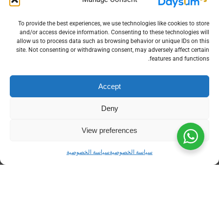
الأسواق المتسارعة. التراخي في تبني هذه التقنيات
يضعف المناعة الرقابية للشركة ويحد من قدرتها على
To provide the best experiences, we use technologies like cookies to store
التوسع.
and/or access device information. Consenting to these technologies will
allow us to process data such as browsing behavior or unique IDs on this
تمثل ديسم الخيار المحلي المثالي للمؤسسات
site. Not consenting or withdrawing consent, may adversely affect certain
السعودية، حيث تدمج بين الفهم العميق لمتطلبات
features and functions.
السوق المحلي وبين أحدث التقنيات البرمجية العالمية.
اتخذ قرارك اليوم بإنهاء حقبة العمل الإداري المشتت،
Accept
وابدأ رحلة تحول رقمي آمنة تضع مؤسستك على مسار
الريادة والربحية المستدامة.
Deny
أسئلة شائعة (FAQs)
View preferences
سياسة الخصوصية
سياسة الخصوصية
1. هل تطبيق نظام (ERP) مناسب فقط
للشركات الكبيرة والمصانع الضخمة؟
هذا مفهوم خاطئ شائع. بفضل الحوسبة السحابية
(Cloud ERP)، أصبحت هذه الأنظمة مرنة للغاية
وتناسب الشركات الناشئة والمتوسطة. يمكنك
البدء بالوحدات الأساسية (كالمحاسبة والمبيعات)