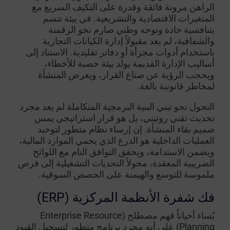
الراهن مرونة فائقة وقدرة على التكيف السريع مع
المتغيرات الاقتصادية والتشريعية. في بيئة تتسم
بتنافسية حادة وتوجه وطني صارم نحو الرقمنة
والشفافية، لم يعد مقبولاً إدارة الكيانات التجارية
باستخدام أدوات مجزأة أو دفاتر تقليدية. الاستناد إلى
أساليب الإدارة القديمة يولد بيئة خصبة للأخطاء،
ويحجب الرؤية عن صناع القرار، ويعرض المنشأة
لمخاطر قانونية بالغة.
التحول نحو تبني البنية البرمجية المتكاملة لم يعد مجرد
تحديث تقني روتيني، بل هو قرار استراتيجي يمس
صميم بقاء المنشأة. إن إرساء نظام متطور لتوحيد
العمليات الداخلية هو الدرع الذي يحمي الموارد المالية،
ويضمن الاستدامة، ويحقق التوافق التام مع اللوائح
الضريبية المعقدة، محولاً التحديات التشغيلية إلى فرص
ملموسة للتوسع والهيمنة على الحصص السوقية.
فك شفرة الأنظمة المركزية (ERP)
يُساء أحياناً فهم مصطلح (Enterprise Resource
Planning) على أنه مجرد برنامج متطور لتسجيل القيود