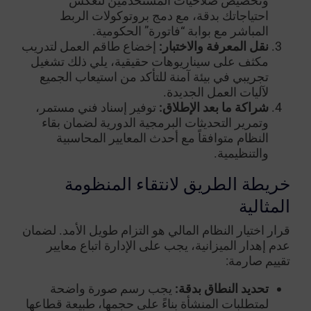
وتخصيص صلاحيات المستخدمين لتعكس
احتياجاتك بدقة، مع دمج بروتوكولات الربط
المباشر مع بوابة “فاتورة” الحكومية.
نقل المعرفة والاختبار:
إخضاع طاقم العمل لتدريب
مكثف على سيناريوهات حقيقية، يلي ذلك تشغيل
تجريبي في بيئة آمنة للتأكد من استيعاب الجميع
لآليات العمل الجديدة.
شراكة ما بعد الإطلاق:
توفير إسناد فني مستمر،
وتمرير التحديثات البرمجية الدورية لضمان بقاء
النظام متوافقاً مع أحدث المعايير المحاسبية
والتنظيمية.
خريطة الطريق لانتقاء المنظومة
المثالية
قرار اختيار النظام المالي هو التزام طويل الأمد. لضمان
عدم إهدار الميزانية، يجب على الإدارة اتباع معايير
تقييم صارمة:
تحديد النطاق بدقة:
يجب رسم صورة واضحة
لمتطلبات المنشأة بناءً على حجمها، طبيعة قطاعها