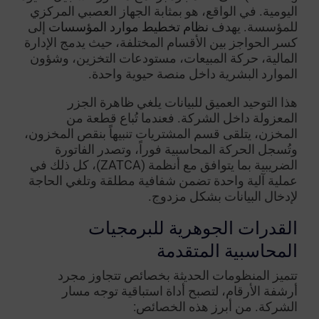
اليومية. في الواقع، هو بمثابة الجهاز العصبي المركزي
للمؤسسة. يهدف
نظام تخطيط موارد المؤسسات
إلى
كسر الحواجز بين الأقسام المختلفة، حيث يدمج الإدارة
المالية، حركة المبيعات، مستودعات التخزين، وشؤون
الموارد البشرية داخل منصة حيوية واحدة.
هذا التوحيد العميق للبيانات يلغي ظاهرة الجزر
المعزولة داخل الشركة. فعندما تُباع قطعة من
المخزن، يتلقى قسم المشتريات تنبيهاً بنقص المخزون،
وتُسجل الحركة المحاسبية فوراً، وتصدر الفاتورة
الضريبية بما يتوافق مع أنظمة (ZATCA)، كل ذلك في
عملية آلية واحدة تضمن شفافية مطلقة وتلغي الحاجة
لإدخال البيانات بشكل مزدوج.
القدرات الجوهرية للبرمجيات
المحاسبية المتقدمة
تتميز المنظومات الحديثة بخصائص تتجاوز مجرد
أرشفة الأرقام، لتصبح أداة استباقية توجه مسار
الشركة. من أبرز هذه الخصائص: