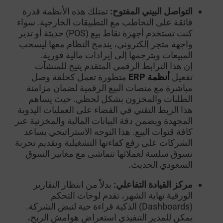
التواصل البيني المفتوح:
تمتلك هذه الأنظمة قدرة
فائقة على التخاطب مع التطبيقات الخارجية. سواء
كنت تستخدم أجهزة نقاط بيع (POS) حديثة أو تدير
واجهة متجر إلكتروني، يندمج النظام معها ليسحب
المبيعات ويترجمها إلى إيرادات مالية فورية.
إن هذا الترابط الرقمي المتقدم يتيح للمنشآت
تفعيل
أنظمة ERP
متطورة تعمل كحلقة وصل
مباشرة مع منصات البيع الرقمية لضمان مزامنة
الطلبات والمخزون بشكل لحظي. حيث يساهم
هذا الربط التقني في القضاء على العمليات اليدوية
المجهدة ويضمن دقة البيانات المالية والمخزنية عبر
كافة قنوات البيع. هذا التوجه الاستراتيجي يساعد
الشركات على رفع كفاءتها التشغيلية وتقديم تجربة
تسوق سلسة لعملائها تتماشى مع معايير السوق
السعودي الحديث.
مركز القيادة التفاعلي:
بدلاً من انتظار التقارير
الورقية نهاية الشهر، تقدم لوحات التحكم
(Dashboards) الذكية قراءة حية لنبض الشركة.
يمكن للمدير التنفيذي استعراض هوامش الربح،