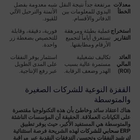
معدلات
مرتفعة جداً نتيجة النقل
شبه معدومة بفضل
الخطأ
اليدوي للمعلومات بين
الأتمتة والترحيل الآلي
الدفاتر والأقسام.
للقيود.
استخراج
عملية بطيئة ومرهقة
فورية، دقيقة، وقابلة
التقارير
تستغرق أياماً لتجميع
للتخصيص بضغطة زر
الأرقام ومطابقتها.
واحدة.
العائد
تكاليف تشغيلية
استثمار يوفر النفقات
المالي
مستمرة عالية بسبب
على المدى الطويل
(ROI)
الهدر وضعف الرقابة.
عبر رفع الإنتاجية.
القفزة النوعية للشركات الصغيرة
والمتوسطة
هناك اعتقاد سائد وخاطئ بأن هذه التكنولوجيا مقتصرة
على الكيانات العملاقة. الحقيقة أن المؤسسات الناشئة
والمتوسطة هي المستفيد الأكبر، حيث يوفر تطبيق
ERP سحابي للشركات
لهذه الشريحة فرصة استثنائية
لترشيد النفقات وتحسين التدفقات النقدية عبر مراقبة