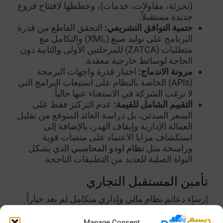
(تجزئة، مقاولات، خدمات)، وخططها لافتتاح فروع
جديدة مستقبلاً.
حتمية التوافق التشريعي:
التحقق القاطع من قدرة
البرنامج على توليد صيغ (XML) والتكامل مع
متطلبات (ZATCA) للمرحلتين الأولى والثانية دون
الحاجة لوسائط خارجية معقدة.
مرونة الاندماج:
اختبار قدرة واجهات البرمجة
(APIs) الخاصة بالنظام على استيعاب البرامج التي
لا ترغب الشركة في الاستغناء عنها حالياً.
التقييم الشامل للقيمة:
عدم التركيز فقط على
السعر المبدئي، بل دراسة العائد المتوقع من تقليل
العمالة الإدارية وإيقاف الهدر، بالإضافة إلى
استكشاف مزايا الاعتماد على منصات قوية
وراسخة مثل
نظام اودو المحاسبي
الذي يشكل
النواة الصلبة للعديد من التطبيقات الناجحة.
تأمين المستقبل التجاري
إرساء دعائم نظام مالي وإداري متكامل لم يعد خياراً
ثانوياً يُترك لخطط المستقبل؛ بل هو متطلب حتمي
لتحقيق الكفاءة والمحافظة على الميزة التنافسية في
Manage Consent